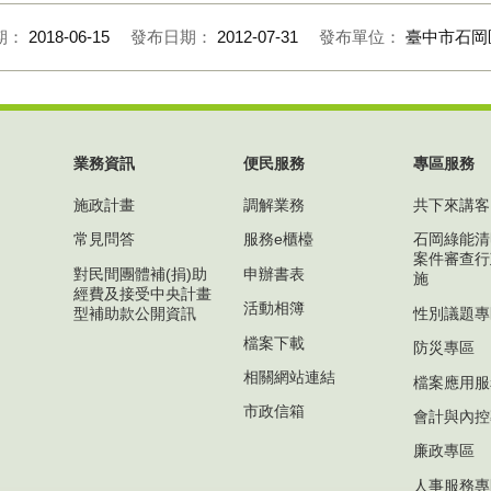
期：
2018-06-15
發布日期：
2012-07-31
發布單位：
臺中市石岡
業務資訊
便民服務
專區服務
施政計畫
調解業務
共下來講客
常見問答
服務e櫃檯
石岡綠能清
案件審查行
對民間團體補(捐)助
申辦書表
施
經費及接受中央計畫
活動相簿
型補助款公開資訊
性別議題專
檔案下載
防災專區
相關網站連結
檔案應用服
市政信箱
會計與內控
廉政專區
人事服務專