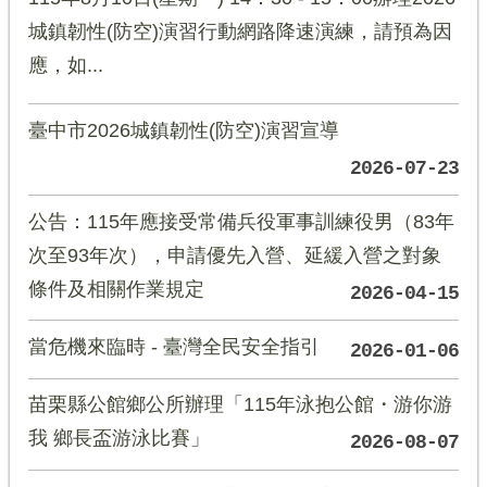
城鎮韌性(防空)演習行動網路降速演練，請預為因
應，如...
臺中市2026城鎮韌性(防空)演習宣導
2026-07-23
公告：115年應接受常備兵役軍事訓練役男（83年
次至93年次），申請優先入營、延緩入營之對象
條件及相關作業規定
2026-04-15
當危機來臨時 - 臺灣全民安全指引
2026-01-06
苗栗縣公館鄉公所辦理「115年泳抱公館・游你游
我 鄉長盃游泳比賽」
2026-08-07