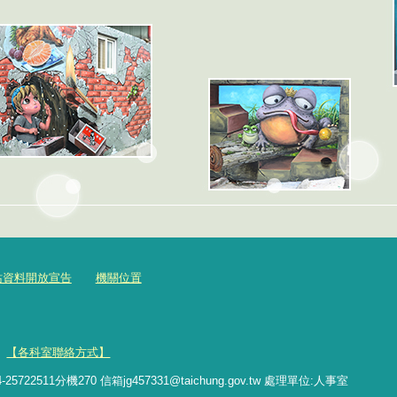
站資料開放宣告
機關位置
號
【各科室聯絡方式】
511分機270 信箱jg457331@taichung.gov.tw 處理單位:人事室