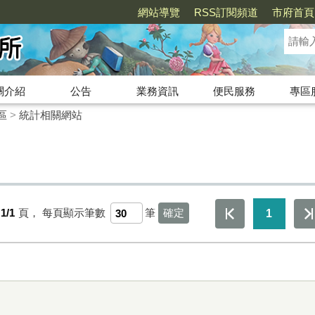
網站導覽
RSS訂閱頻道
市府首頁
關介紹
公告
業務資訊
便民服務
專區
區
>
統計相關網站
1/1
頁，
每頁顯示筆數
筆
1