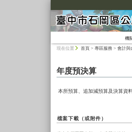
:::
機
:::
現在位置
首頁
>
專區服務
>
會計與
年度預決算
本所預算、追加減預算及決算資
檔案下載（或附件）