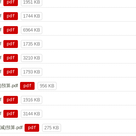
f
pdf
1951 KB
f
pdf
1744 KB
f
pdf
6964 KB
f
pdf
1735 KB
f
pdf
3210 KB
f
pdf
1793 KB
算.pdf
pdf
956 KB
f
pdf
1916 KB
f
pdf
3144 KB
)預算.pdf
pdf
275 KB