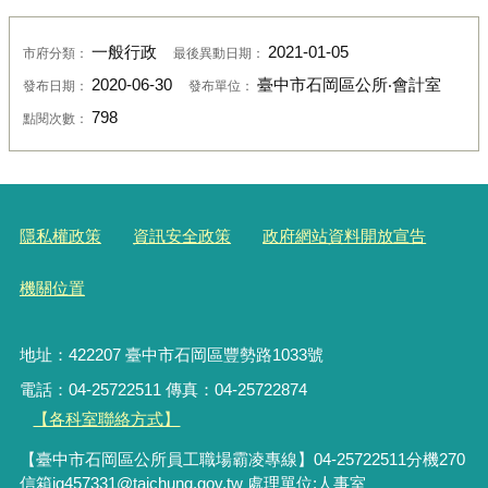
一般行政
2021-01-05
市府分類：
最後異動日期：
2020-06-30
臺中市石岡區公所‧會計室
發布日期：
發布單位：
798
點閱次數：
隱私權政策
資訊安全政策
政府網站資料開放宣告
機關位置
地址：422207 臺中市石岡區豐勢路1033號
電話：04-25722511 傳真：04-25722874
【各科室聯絡方式】
【臺中市石岡區公所員工職場霸凌專線】04-25722511分機270
信箱jg457331@taichung.gov.tw 處理單位:人事室