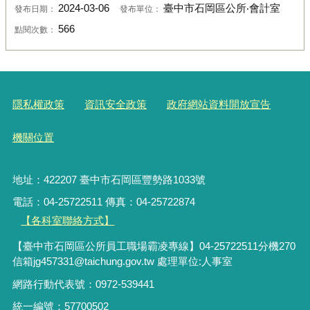
2024-03-06
臺中市石岡區公所‧會計室
發布日期：
發布單位：
566
點閱次數：
隱私權政策
資訊安全政策
政府網站資料開放宣告
機關位置
地址：422207 臺中市石岡區豐勢路1033號
電話：04-25722511 傳真：04-25722874
【各科室聯絡方式】
【臺中市石岡區公所員工職場霸凌專線】04-25722511分機270
信箱jg457331@taichung.gov.tw 處理單位:人事室
網路行動代表號：0972-539441
統一編號：57700502